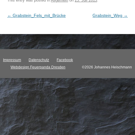
This entry was posted in
Allgemein
on
23. Juli 2013
.
Post navigation
←
Grabstein_Fels_mit_Brücke
Grabstein_Weg
→
Impressum
Datenschutz
Facebook
Webdesign Feuerpanda Dresden
©2026 Johannes Heischmann