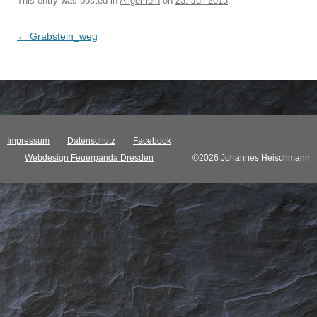
This entry was posted in
Allgemein
on
23. Juli 2013
.
Post navigation
←
Grabstein_weg
Impressum
Datenschutz
Facebook
Webdesign Feuerpanda Dresden
©2026 Johannes Heischmann